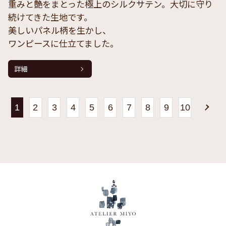
重みと艶をまとった極上のシルクサテン。大切に守り
続けてきた生地です。
美しいパネル柄を生かし、
ワンピースに仕立てました。
詳細
1
2
3
4
5
6
7
8
9
10
»