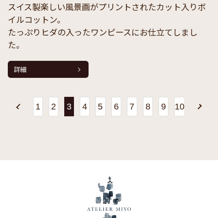
スイス製楽しい風景画がプリントされたカット入りボ
イルコットン。
たっぷりヒダの入ったワンピースにお仕立てしまし
た。
詳細
«
1
2
3
4
5
6
7
8
9
10
»